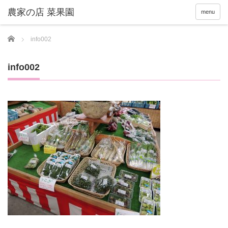
menu
Home
info002
info002