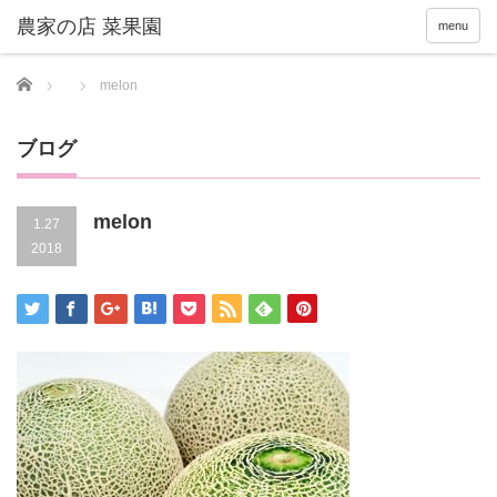
menu
Home
melon
ブログ
melon
1.27
2018