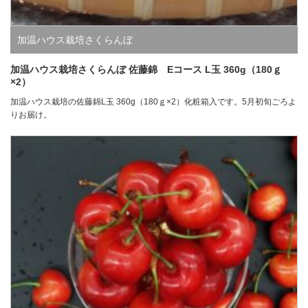
加温ハウス栽培さくらんぼ
加温ハウス栽培さくらんぼ 佐藤錦 Eコース L玉 360g（180ｇ
×2）
加温ハウス栽培の佐藤錦L玉 360g（180ｇ×2）化粧箱入です。5月初旬ごろよ
りお届け。