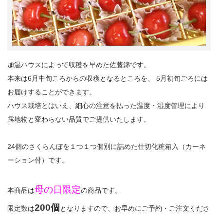
加温ハウスによって収穫を早めた佐藤錦です。
本来は6月中旬ころからの収穫となるところを、 5月初旬ごろには
お届けすることができます。
ハウス栽培とはいえ、細心の注意を払った温度・湿度管理により
露地物と変わらない品質でご提供いたします。
24個のさくらんぼを１つ１つ個別に詰めた仕切化粧箱入（カーネ
ーション付）です。
母の日限定
本商品は
の商品です。
200個
限定数は
となりますので、お早めにご予約・ご注文くださ