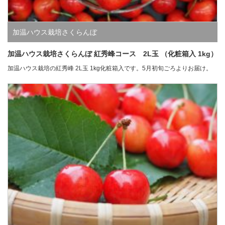
加温ハウス栽培さくらんぼ
加温ハウス栽培さくらんぼ 紅秀峰コース 2L玉 （化粧箱入 1kg）
加温ハウス栽培の紅秀峰 2L玉 1kg化粧箱入です。5月初旬ごろよりお届け。