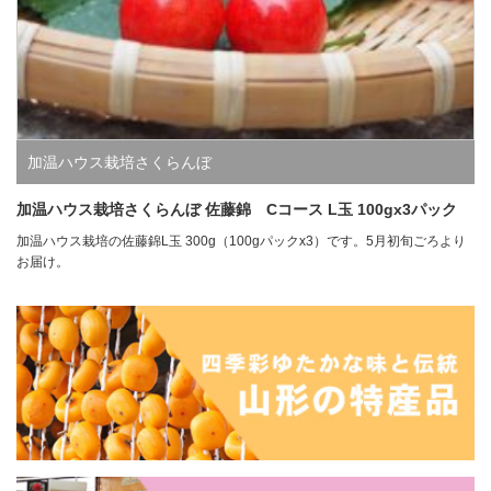
加温ハウス栽培さくらんぼ
加温ハウス栽培さくらんぼ 佐藤錦 Cコース L玉 100gx3パック
加温ハウス栽培の佐藤錦L玉 300g（100gパックx3）です。5月初旬ごろより
お届け。