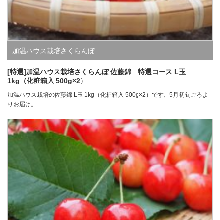
加温ハウス栽培さくらんぼ
[特選]加温ハウス栽培さくらんぼ 佐藤錦 特選コース L玉
1kg（化粧箱入 500g×2）
加温ハウス栽培の佐藤錦 L玉 1kg（化粧箱入 500g×2）です。5月初旬ごろよ
りお届け。