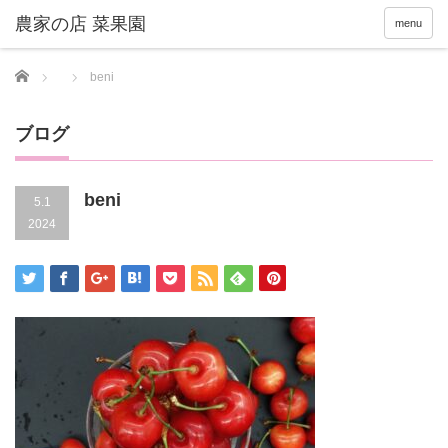
menu
Home
beni
ブログ
beni
5.1
2024