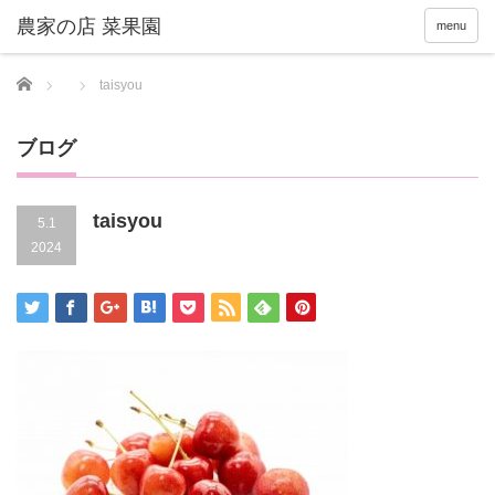
menu
Home
taisyou
ブログ
taisyou
5.1
2024